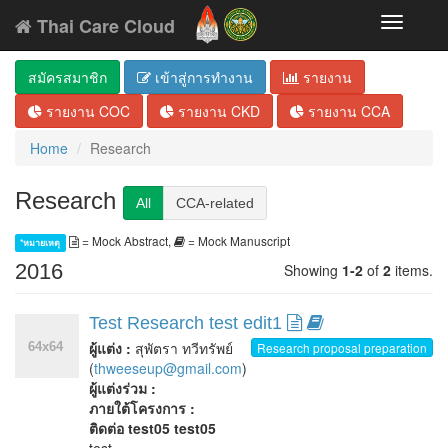
Thai Care Cloud
Toggle
navigati
สมัครสมาชิก
เข้าสู่การทำงาน
รายงาน
รายงาน COC
รายงาน CKD
รายงาน CCA
Home
Research
Research
All
CCA-related
= Mock Abstract,
= Mock Manuscript
*หมายเหตุ
2016
Showing
1-2
of
2
items.
Test Research test edit1
ผู้แต่ง :
สุพัตรา ทวีทรัพย์
Research proposal preparation
(
thweeseup@gmail.com
)
ผู้แต่งร่วม :
ภายใต้โครงการ :
ติดต่อ test05 test05