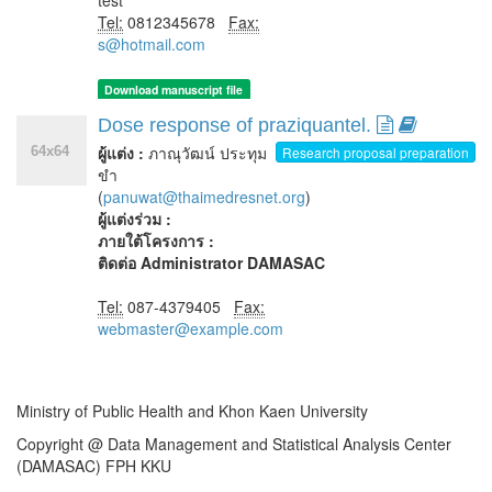
test
Tel:
0812345678
Fax:
s@hotmail.com
Download manuscript file
Dose response of praziquantel.
ผู้แต่ง :
ภาณุวัฒน์ ประทุม
Research proposal preparation
ขำ
(
panuwat@thaimedresnet.org
)
ผู้แต่งร่วม :
ภายใต้โครงการ :
ติดต่อ Administrator DAMASAC
Tel:
087-4379405
Fax:
webmaster@example.com
Ministry of Public Health and Khon Kaen University
Copyright @ Data Management and Statistical Analysis Center
(DAMASAC) FPH KKU